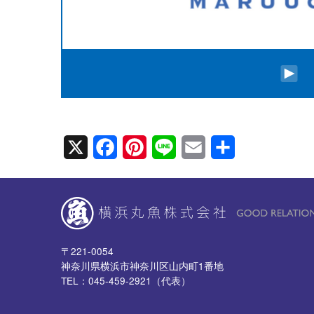
X
F
P
L
E
共
a
i
i
m
有
c
n
n
a
e
t
e
i
b
e
l
〒221-0054
o
r
神奈川県横浜市神奈川区山内町1番地
TEL：045-459-2921（代表）
o
e
k
s