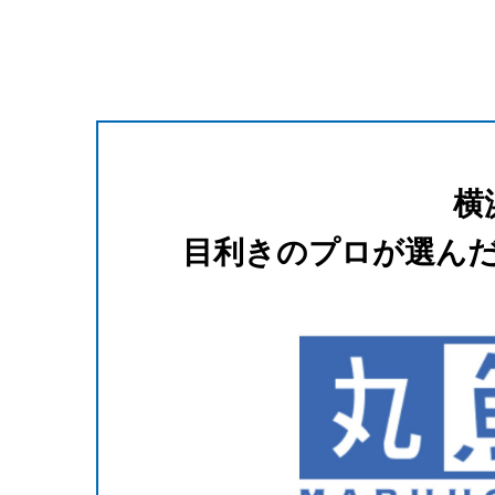
横
⽬利きのプロが選ん