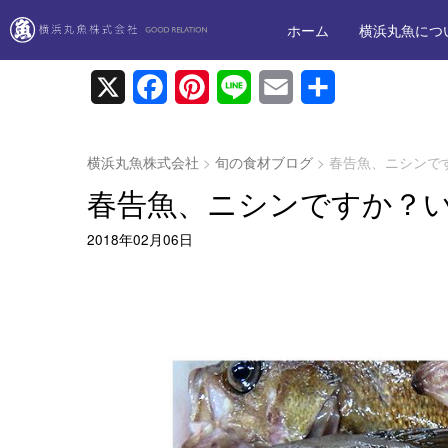
ホーム
横浜丸魚につ
X
F
P
L
E
共
a
i
i
m
有
c
n
n
a
横浜丸魚株式会社
>
旬の食材ブログ
>
春告魚、ニシンで
e
t
e
i
春告魚、ニシンですか？
b
e
l
2018年02月06日
o
r
o
e
k
s
t