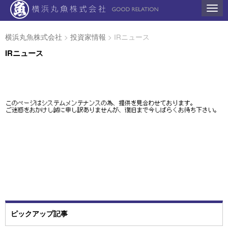
N
a
v
i
横浜丸魚株式会社
>
投資家情報
>
IRニュース
g
a
IRニュース
t
i
o
n
ピックアップ記事