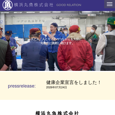
N
a
v
i
g
a
t
i
o
人と人、人とモノとのつながりを大切に、
GOOD RELATION MARUUO
n
可能性に挑戦し続けます。
健康企業宣言をしました！
pressrelease:
2026年07月24日
横浜丸魚株式会社