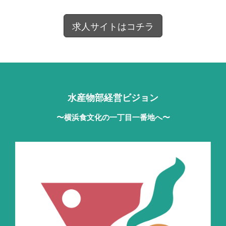
求人サイトはコチラ
⽔産物部経営ビジョン
〜横浜⾷⽂化の⼀丁⽬⼀番地へ〜