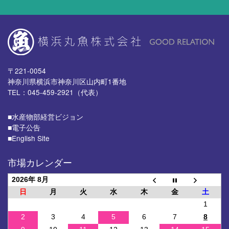
〒221-0054
神奈川県横浜市神奈川区山内町1番地
TEL：045-459-2921（代表）
■⽔産物部経営ビジョン
■電子公告
■English Site
市場カレンダー
2026年 8月
日
月
火
水
木
金
土
1
2
3
4
5
6
7
8