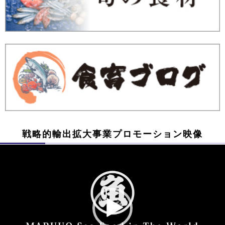
戦略的輸出拡⼤事業プロモーション映像
動
画
プ
レ
ー
ヤ
ー