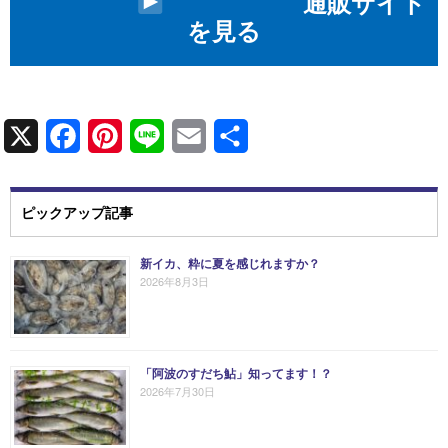
通販サイト
を見る
X
F
P
L
E
共
a
i
i
m
有
c
n
n
a
ピックアップ記事
e
t
e
i
新イカ、粋に夏を感じれますか？
b
e
l
2026年8月3日
o
r
o
e
k
s
「阿波のすだち鮎」知ってます！？
2026年7月30日
t