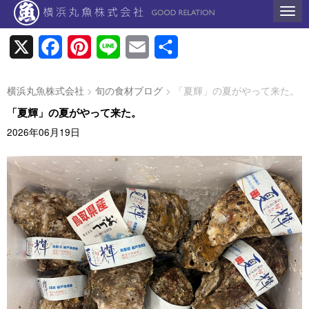
N
a
v
i
X
F
P
L
E
共
g
a
a
i
i
m
有
t
i
横浜丸魚株式会社
>
旬の食材ブログ
>
「夏輝」の夏がやって来た。
c
n
n
a
o
n
「夏輝」の夏がやって来た。
e
t
e
i
2026年06月19日
b
e
l
o
r
o
e
k
s
t